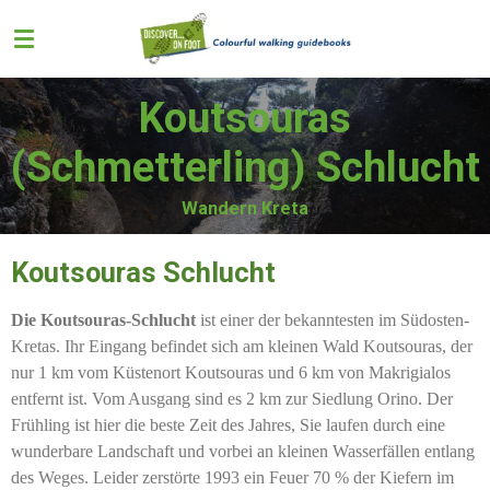
Zum
Hauptinhalt
springen
Koutsouras
(
Schmetterling
) Schlucht
Wandern Kreta
Koutsouras Schlucht
Die Koutsouras-Schlucht
ist einer der bekanntesten im Südosten-
Kretas. Ihr Eingang befindet sich am kleinen Wald Koutsouras, der
nur 1 km vom Küstenort Koutsouras und 6 km von Makrigialos
entfernt ist. Vom Ausgang sind es 2 km zur Siedlung Orino. Der
Frühling ist hier die beste Zeit des Jahres, Sie laufen durch eine
wunderbare Landschaft und vorbei an kleinen Wasserfällen entlang
des Weges. Leider zerstörte 1993 ein Feuer 70 % der Kiefern im